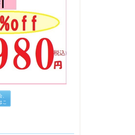
会、
はこ