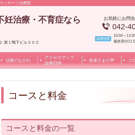
灸マッサージ治療院
不妊治療・不育症なら
お気軽にお問
042-4
】
10:00～13:0
診療時間
最終受付21:0
－２ 第１鴨下ビル２０２
アクセスマップ
治療のながれ
患者さまの声
コ
診療日時
コースと料金
コースと料金の一覧