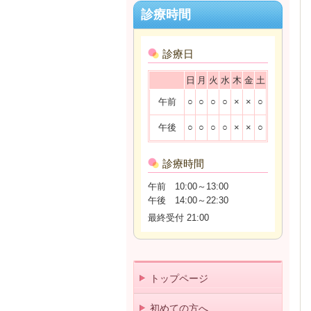
診療時間
診療日
日
月
火
水
木
金
土
午前
○
○
○
○
×
×
○
午後
○
○
○
○
×
×
○
診療時間
午前 10:00～13:00
午後 14:00～22:30
最終受付 21:00
トップページ
初めての方へ