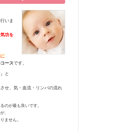
う
を行いま
・気功を
とに
のコース
です。
術』と
整させ、気・血流・リンパの流れ
れるのが最も良いです。
すが、
なりません。