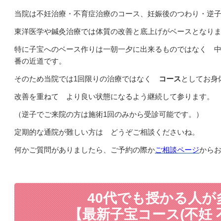
当院は不妊治療・不育症治療のコース、妊娠後のつわり・逆
東洋医学や鍼灸治療では体質の改善と底上げがベースとなり
特に子宝へのベース作りは一朝一夕に出来るものではなく 
番の近道です。
そのため当院では1回限りの治療ではなく
コース
としてお身
改善を重ねて より良い状態になるよう継続して参ります。
（逆子でご来院の方は施術1回のみから受診可能です。）
定期的な通院が難しい方は どうぞご相談くださいね。
何かご質問がありましたら、ご予約の際か
ご相談ページ
から
40代でも授かる人が
【最新子宝コース(不妊 